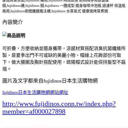
康燒烤蒸煮鍋,fujidinos 購物,fujidinos 時尚廚房 耐熱陶多用途健康
鍋,fujidinos襪,fujidinos 鍋,fujidinos 一體成型 隨身咖啡沖泡瓶 過濾杯 保溫瓶
兩用,fujidinos夜間纖腿魔法襪,fujidinos 水蒸氣式 健康燒烤蒸煮鍋
內容簡介
可折疊，方便收納並隨身攜帶，涼感材質搭配消臭抗菌纖維所
製，是夏季出門不可或缺的美麗小物，帽緣上花飾部份可取
下，做大腸圈及胸針搭配使用，遮陽帽式設計能保持髮型不扁
塌。
圖片及文字都來自fujidinos日本生活購物網
fujidinos日本生活購物網網站網址
http://www.fujidinos.conn.tw/index.php?
member=af000027898