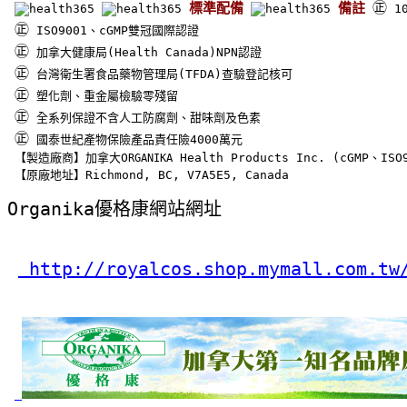
㊣
標準配備
備註
 
㊣
 ISO9001、cGMP雙冠國際認證
㊣
 加拿大健康局(Health Canada)NPN認證
㊣
 台灣衛生署食品藥物管理局(TFDA)查驗登記核可
㊣
 塑化劑、重金屬檢驗零殘留
㊣
 全系列保證不含人工防腐劑、甜味劑及色素
㊣
 國泰世紀產物保險產品責任險4000萬元
【製造廠商】加拿大O
 Health Products Inc. (cGMP、I
RGANIKA
【原廠地址】Richmond, BC, V7A5E5, Canada
Organika優格康網站網址
 http://royalcos.shop.mymall.com.tw