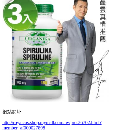
網站網址
http://royalcos.shop.mymall.com.tw/pro-26702.html?
member=af000027898