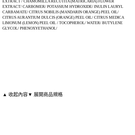
EXTRACT / CHAMOMILLA RECUTITA (MATRICARIA) FLOWER
EXTRACT/ CARBOMER/ POTASSIUM HYDROXIDE/ INULIN LAURYL
CARBAMATE/ CITRUS NOBILIS (MANDARIN ORANGE) PEEL OIL/
CITRUS AURANTIUM DULCIS (ORANGE) PEEL OIL/ CITRUS MEDICA
LIMONUM (LEMON) PEEL OIL / TOCOPHEROL/ WATER/ BUTYLENE
GLYCOL/ PHENOXYETHANOL/
▲ 收起內容
▼ 展開商品規格