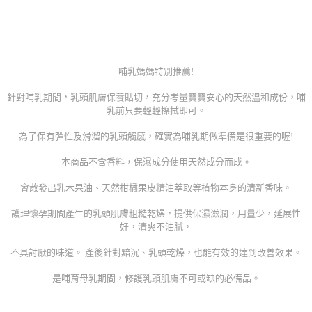
哺乳媽媽特別推薦!
針對哺乳期間，乳頭肌膚保養貼切，充分考量寶寶安心的天然溫和成份，哺
乳前只要輕輕擦拭即可。
為了保有彈性及滑溜的乳頭觸感，確實為哺乳期做準備是很重要的喔!
本商品不含香料，保濕成分使用天然成分而成。
會散發出乳木果油、天然柑橘果皮精油萃取等植物本身的清新香味。
護理懷孕期間產生的乳頭肌膚粗糙乾燥，提供保濕滋潤，用量少，延展性
好，清爽不油膩，
不具討厭的味道。 產後針對黯沉、乳頭乾燥，也能有效的達到改善效果。
是哺育母乳期間，修護乳頭肌膚不可或缺的必備品。