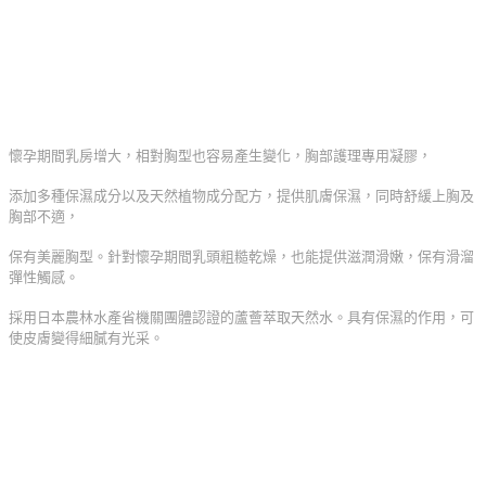
懷孕期間乳房增大，相對胸型也容易產生變化，胸部護理專用凝膠，
添加多種保濕成分以及天然植物成分配方，提供肌膚保濕，同時舒緩上胸及
胸部不適，
保有美麗胸型。針對懷孕期間乳頭粗糙乾燥，也能提供滋潤滑嫩，保有滑溜
彈性觸感。
採用日本農林水產省機關團體認證的蘆薈萃取天然水。具有保濕的作用，可
使皮膚變得細膩有光采。