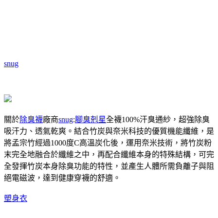
snug
關於
除臭襪
廠商
snug
:
腳臭剋星
全襪100%汗臭通紗，超強除臭
吸汗力、透氣乾爽。結合竹炭與奈米科技的優質機能纖維，是
將孟宗竹經過1000度C高溫炭化後，運用奈米技術，將竹炭粉
末完全地融合於纖維之中，再配合纖維本身的特殊結構，可完
全發揮竹炭本身除臭功能的特性，並產生人體所需負離子與阻
絕電磁波，達到健康穿襪的舒適。
塑身衣