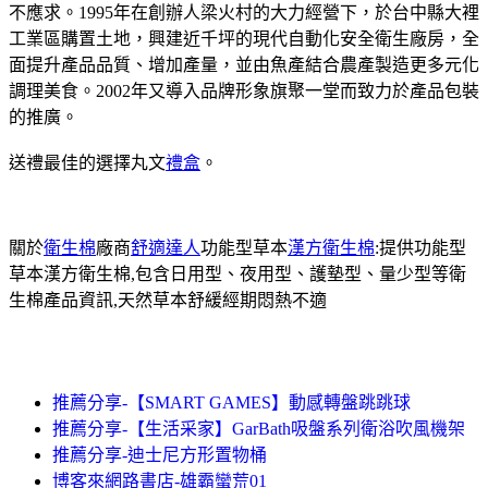
不應求。1995年在創辦人梁火村的大力經營下，於台中縣大裡
工業區購置土地，興建近千坪的現代自動化安全衛生廠房，全
面提升產品品質、增加產量，並由魚產結合農產製造更多元化
調理美食。2002年又導入品牌形象旗聚一堂而致力於產品包裝
的推廣。
送禮最佳的選擇丸文
禮盒
。
關於
衛生棉
廠商
舒適達人
功能型草本
漢方衛生棉
:提供功能型
草本漢方衛生棉,包含日用型、夜用型、護墊型、量少型等衛
生棉產品資訊,天然草本舒緩經期悶熱不適
推薦分享-【SMART GAMES】動感轉盤跳跳球
推薦分享-【生活采家】GarBath吸盤系列衛浴吹風機架
推薦分享-迪士尼方形置物桶
博客來網路書店-雄霸蠻荒01