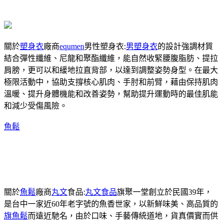
關於
塑身衣
廠商
equmen
男性塑身衣:
男塑身衣
的設計強調材質
結合彈性纖維、尼龍和聚酯纖維，能自然收緊腰腹脂肪、提拉
肩膀，更可以和緩地拉直背部，以達到調整姿勢身型。在最大
極限活動中，協助支撐核心肌肉、手肘和前臂，藉由保持肌肉
溫暖、提升身體機能和改善姿勢，幫助提升運動時的最佳肌能
和減少受傷風險。
魚鬆
關於
魚鬆
廠商
丸文
食品:
丸文食品
旗聚一堂創立於民國39年，
是台中一家近60年老字號的魚香世家，以新鮮味美、高品質的
旗魚鬆
而遠近馳名，由於口味、手藝傳統道地，貨真價實而供