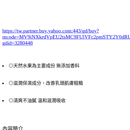
https://tw.partner.buy.yahoo.com:443/gd/buy?
mcode=MV9iNXkrdVpEU2tsMC9FUlVFc2pmSTY2Y0d
gdid=3280448
◎天然水果為主要成份 無添加香料
◎滋潤保濕成分，改善乳頭肌膚粗糙
◎清爽不油膩 溫和滋潤吸收
內容簡介