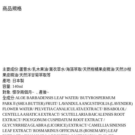
商品規格
主要成份:蘆薈水/乳木果油/薰衣草水/海藻萃取/天然柑橘果皮精油/天然沙柑
果皮精油/天然洋甘菊萃取等
產地: 日本製
容量: 140ml
對象: 懷孕兩個月~ ﹑產後~
全成分:ALOE BARBADENSIS LEAF WATER/ BUTYROSPERMUM
PARKⅡ(SHEA BUTTER) FRUIT/ LAVANDULA ANGUSTIFOLIA (LAVENDER)
FLOWER WATER/ PELVETIA CANALICULATA EXTRACT/ BISABOLOL/
CENTELLA ASIATICA EXTRACT/ SCUTELLARIA BAICALENSIS ROOT
EXTRACT/ POLYGONUM CUSPIDATUM ROOT EXTRACT /
GLYCYRRHIZA GLABRA (LICORICE) EXTRACT/ CAMELLIA SINENSIS
LEAF EXTRACT/ ROSMARINUS OFFICINALIS (ROSEMARY) LEAF