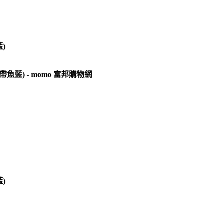
藍)
熱帶魚藍) - momo 富邦購物網
藍)