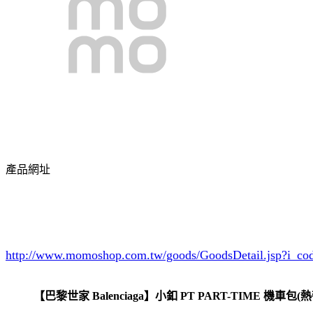
產品網址
http://www.momoshop.com.tw/goods/GoodsDetail.jsp?i_c
【巴黎世家 Balenciaga】小釦 PT PART-TIME 機車包(