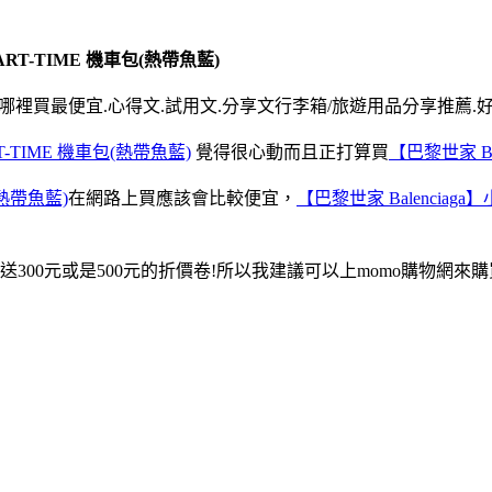
PART-TIME 機車包(熱帶魚藍)
哪裡買最便宜.心得文.試用文.分享文行李箱/旅遊用品分享推薦.好
RT-TIME 機車包(熱帶魚藍)
覺得很心動而且正打算買
【巴黎世家 Bal
(熱帶魚藍)
在網路上買應該會比較便宜，
【巴黎世家 Balenciaga】
00元或是500元的折價卷!所以我建議可以上momo購物網來購