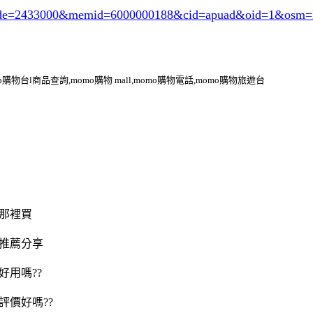
ode=2433000
&memid=6000000188&cid=apuad&oid=1&osm=l
o購物台l商品查詢,momo購物 mall,momo購物電話,momo購物旅遊台
那裡買
推薦分享
好用嗎??
評價好嗎??