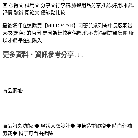
宜.心得文.試用文.分享文行李箱/旅遊用品分享推薦.好用.推薦.
評價.熱銷.開箱文.優缺點比較
最後選擇在這購買【MILD STAR】可蕾兒系列★中長版羽絨
大衣(黑色) 的原因,是因為比較有保障,也不會遇到詐騙集團,所
以才選擇在這購入
更多資料、資訊參考分享↓↓↓
商品網址:
商品訊息功能: ◆ 傘狀大衣設計◆ 腰帶造型顯瘦◆ 時尚外袖
剪裁◆ 帽子可自由拆除