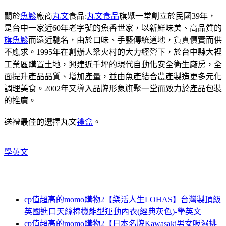
關於
魚鬆
廠商
丸文
食品:
丸文食品
旗聚一堂創立於民國39年，
是台中一家近60年老字號的魚香世家，以新鮮味美、高品質的
旗魚鬆
而遠近馳名，由於口味、手藝傳統道地，貨真價實而供
不應求。1995年在創辦人梁火村的大力經營下，於台中縣大裡
工業區購置土地，興建近千坪的現代自動化安全衛生廠房，全
面提升產品品質、增加產量，並由魚產結合農產製造更多元化
調理美食。2002年又導入品牌形象旗聚一堂而致力於產品包裝
的推廣。
送禮最佳的選擇丸文
禮盒
。
學英文
cp值超高的momo購物2【樂活人生LOHAS】台灣製頂級
英國進口天絲棉機能型運動內衣(經典灰色)-學英文
cp值超高的momo購物2【日本名牌Kawasaki男女吸濕排