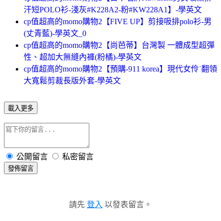
汗短POLO衫-淺灰#K228A2-粉#KW228A1】-學英文
cp值超高的momo購物2【FIVE UP】剪接吸排polo衫-男
(丈青藍)-學英文_0
cp值超高的momo購物2【尚芭蒂】台灣製 一體成型超彈
性、超加大無縫內褲(粉橘)-學英文
cp值超高的momo購物2【預購-911 korea】現代女伶˙翻領
大寬鬆剪裁長版外套-學英文
載入更多
公開留言
私密留言
發佈留言
請先
登入
以發表留言。