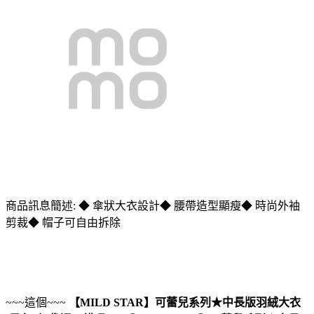
商品訊息簡述: ◆ 傘狀大衣設計◆ 腰帶造型顯瘦◆ 時尚外袖
剪裁◆ 帽子可自由拆除
~~~這個~~~
【MILD STAR】可蕾兒系列★中長版羽絨大衣