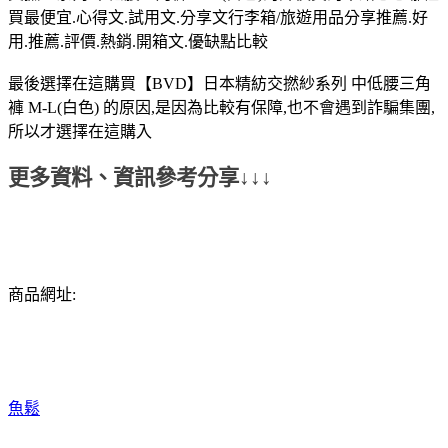
買最便宜.心得文.試用文.分享文行李箱/旅遊用品分享推薦.好
用.推薦.評價.熱銷.開箱文.優缺點比較
最後選擇在這購買【BVD】日本精紡交撚紗系列 中低腰三角
褲 M-L(白色) 的原因,是因為比較有保障,也不會遇到詐騙集團,
所以才選擇在這購入
更多資料、資訊參考分享↓↓↓
商品網址:
魚鬆