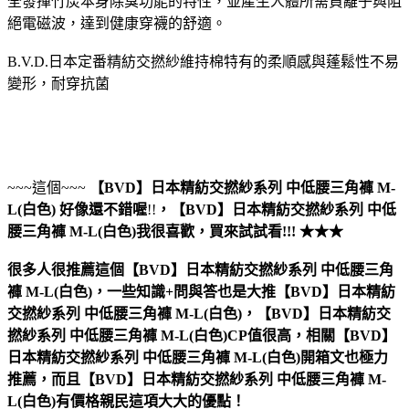
全發揮竹炭本身除臭功能的特性，並產生人體所需負離子與阻
絕電磁波，達到健康穿襪的舒適。
B.V.D.日本定番精紡交撚紗維持棉特有的柔順感與蓬鬆性不易
變形，耐穿抗菌
~~~這個~~~
【BVD】日本精紡交撚紗系列 中低腰三角褲 M-
L(白色)
好像還不錯喔
!!
，
【BVD】日本精紡交撚紗系列 中低
腰三角褲 M-L(白色)
我很喜歡，買來試試看!!! ★★★
很多人很推薦這個【BVD】日本精紡交撚紗系列 中低腰三角
褲 M-L(白色)，一些知識+問與答也是大推【BVD】日本精紡
交撚紗系列 中低腰三角褲 M-L(白色)，【BVD】日本精紡交
撚紗系列 中低腰三角褲 M-L(白色)CP值很高，相關【BVD】
日本精紡交撚紗系列 中低腰三角褲 M-L(白色)開箱文也極力
推薦，而且【BVD】日本精紡交撚紗系列 中低腰三角褲 M-
L(白色)有價格親民這項大大的優點！