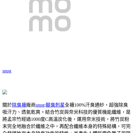
snug
關於
除臭襪
廠商
snug
:
腳臭剋星
全襪100%汗臭通紗，超強除臭
吸汗力、透氣乾爽。結合竹炭與奈米科技的優質機能纖維，是
將孟宗竹經過1000度C高溫炭化後，運用奈米技術，將竹炭粉
末完全地融合於纖維之中，再配合纖維本身的特殊結構，可完