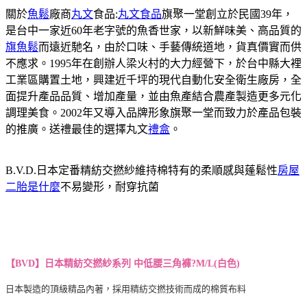
關於
魚鬆
廠商
丸文
食品:
丸文食品
旗聚一堂創立於民國39年，
是台中一家近60年老字號的魚香世家，以新鮮味美、高品質的
旗魚鬆
而遠近馳名，由於口味、手藝傳統道地，貨真價實而供
不應求。1995年在創辦人梁火村的大力經營下，於台中縣大裡
工業區購置土地，興建近千坪的現代自動化安全衛生廠房，全
面提升產品品質、增加產量，並由魚產結合農產製造更多元化
調理美食。2002年又導入品牌形象旗聚一堂而致力於產品包裝
的推廣。送禮最佳的選擇丸文
禮盒
。
B.V.D.日本定番精紡交撚紗維持棉特有的柔順感與蓬鬆性
房屋
二胎是什麼
不易變形，耐穿抗菌
【BVD】
日本精紡交撚紗系列 中低腰三角褲?
M/L
(白色)
日本製造的頂級精品內著，採用精紡交撚技術而成的棉質布料