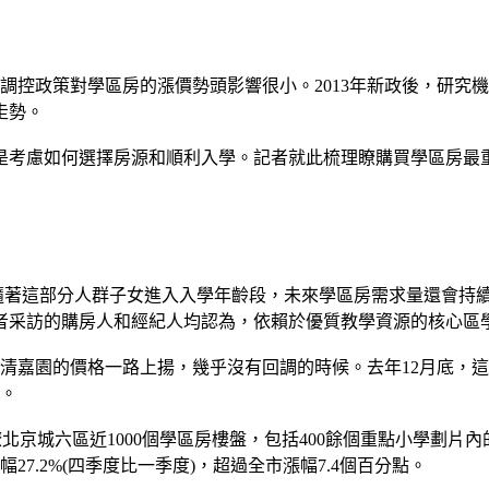
政策對學區房的漲價勢頭影響很小。2013年新政後，研究機構
走勢。
考慮如何選擇房源和順利入學。記者就此梳理瞭購買學區房最
隨著這部分人群子女進入入學年齡段，未來學區房需求量還會持
者采訪的購房人和經紀人均認為，依賴於優質教學資源的核心區
嘉園的價格一路上揚，幾乎沒有回調的時候。去年12月底，這裡
顯。
京城六區近1000個學區房樓盤，包括400餘個重點小學劃片內
27.2%(四季度比一季度)，超過全市漲幅7.4個百分點。