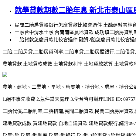
就學貸款期數二胎年息 新北市泰山區
民間二胎房貸轉銀行怎麼貸款比較會過件 土融建融雲林
土融台中清水土融 台南南區農地貸款 成功鎮二胎房貸利
二胎貸款怎麼貸款比較會過件 融資2胎怎麼貸款比較會過
二胎,二胎房貸,二胎房貸利率,二胎車貸,二胎房屋銀行,二胎借貸,請洽0
農地貸款 土地貸款成數 土地貸款利率 土地貸款試算 土地貸款年限 土
農地、建地、工業地、旱地、畸零地、持分地、房屋、持分公
1.絕不事先收費 2.急件當天處理 3.全台皆可辦理LINE ID: 097575
二胎代償,二胎利率,二胎指南,民間二胎貸款,民間二胎房屋貸款,請洽09
建地貸款成數 買建地貸款 自地自建貸款 建地貸款銀行,請洽0975-7
房屋2胎,房屋2胎利率,房屋2胎銀行,房2胎,2胎車貸,2胎增貸,請洽097