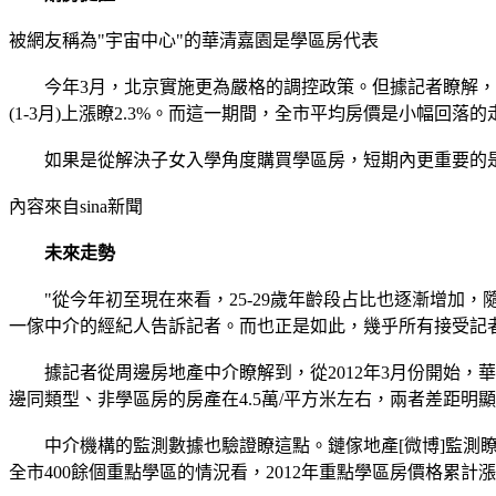
被網友稱為"宇宙中心"的華清嘉園是學區房代表
今年3月，北京實施更為嚴格的調控政策。但據記者瞭解，調控
(1-3月)上漲瞭2.3%。而這一期間，全市平均房價是小幅回落的
如果是從解決子女入學角度購買學區房，短期內更重要的是
內容來自sina新聞
未來走勢
"從今年初至現在來看，25-29歲年齡段占比也逐漸增加，
一傢中介的經紀人告訴記者。而也正是如此，幾乎所有接受記
據記者從周邊房地產中介瞭解到，從2012年3月份開始，華清
邊同類型、非學區房的房產在4.5萬/平方米左右，兩者差距明
中介機構的監測數據也驗證瞭這點。鏈傢地產[微博]監測瞭北
全市400餘個重點學區的情況看，2012年重點學區房價格累計漲幅