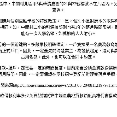
中，中關村北區甲6與華清嘉園的21與22號樓就不在片區內
查詢。
瞭解個別重點學校的特殊政策。一是，個別小區對房本的取得時
盡相同，如，中關村二小的科源校部則也有3年的落戶時間限制，
能有一次入學名額，如萬柳的人大附小。
的一個關鍵點。多數學校明確規定，一戶隻接受一名義務教育
內正式戶口。因此，一定要先問清楚業主，為謹慎起見，還可與
占用名額。此外，也可以在合同中約定。
--過戶，都需要一定的時間長度。目前來看公積金貸款從選房到過
個月時間。因此，一定要保證在學校招生登記前辦理完落戶手續
聞來源http://dl.house.sina.com.cn/news/2013-05-20/08112197971.sht
款借款利率多少免費諮詢試算中壢區農地貸款額度高雄代書借款