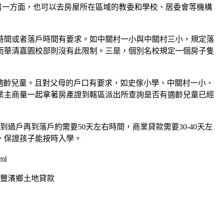
。另一方面，也可以去房屋所在區域的教委和學校、居委會等機構
間或者落戶時間有要求。如中關村一小與中關村三小，規定落
而華清嘉園校部則沒有此限制。三是，個別名校規定一個房子隻
適齡兒童。且對父母的戶口有要求，如史傢小學、中關村一小、
業主商量一起拿著房產證到轄區派出所查詢是否有適齡兒童已經
戶再到落戶約需要50天左右時間，商業貸款需要30-40天左
，保證孩子能按時入學。
ml
豐濱鄉土地貸款