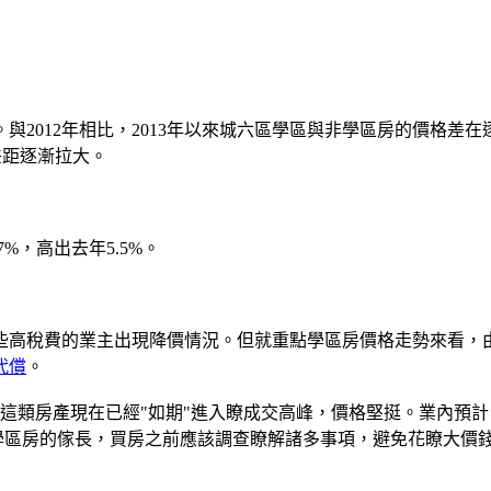
012年相比，2013年以來城六區學區與非學區房的價格差在逐
格差距逐漸拉大。
，高出去年5.5%。
高稅費的業主出現降價情況。但就重點學區房價格走勢來看，由
代償
。
類房產現在已經"如期"進入瞭成交高峰，價格堅挺。業內預計
價學區房的傢長，買房之前應該調查瞭解諸多事項，避免花瞭大價