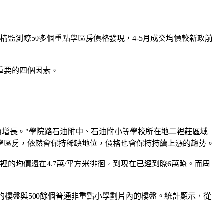
監測瞭50多個重點學區房價格發現，4-5月成交均價較新政前
重要的四個因素。
續增長。"學院路石油附中、石油附小等學校所在地二裡莊區域
學區房，依然會保持稀缺地位，價格也會保持持續上漲的趨勢。
的均價還在4.7萬/平方米徘徊，到現在已經到瞭6萬瞭。而周
的樓盤與500餘個普通非重點小學劃片內的樓盤。統計顯示，從