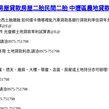
房屋貸款房屋二胎民間二胎 中壢區農地貸
台西土融建融 如何還卡債哪裡能汽車貸款各銀行貸款利率信貸年
率@E@
件 光復鄉土地貸款率利試算表@E@
975-751798
地貸款利息,請洽0975-751798
寓、透天、廠房、大樓、華廈、店面、房屋或土地持分亦可辦理!
1798
75-751798
51798
5-751798