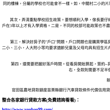
同的樓棟，分屬的學校也可能會不一樣。如，中關村二小的片區
其次，弄清重點學校招生政策。要想順利入學，傢長要仔細
戶在3年以上才有入學資格。二是，不同的校部可能政策也不
第三，解決好房子的"戶口"問題。戶口問題也是購買學區房
二小、三小，人大附小等均要求適齡兒童及父母均具有招生片
第四，還需要把握好落戶時間。從看房開始算起，簽約--貸款
右，全款則需要不足半
新
官田區農地貸款額度苗栗縣銀行汽車貸款條件代償信用貸
整合各家銀行貸款方案(免費諮詢看看)：
http://www.youbao99.com/