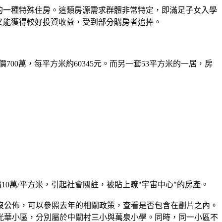
的一種特殊住房。這類房源需求群體非常特定，即滿足子女入學
又能獲得較好投資收益，受到部分購房者追捧。
00萬，每平方米約60345元。而另一套53平方米的一居，房
萬/平方米，引起社會關註，被貼上瞭"宇宙中心"的房產。
沒公佈，可以參照去年的相關政策，查看是否包含在劃片之內。
光華小區，分別屬於中關村三小與萬泉小學。同時，同一小區不