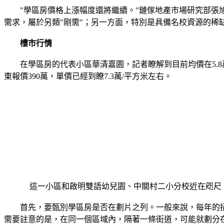
"學區房價格上漲幅度還將繼續。"鏈傢地產市場研究部張旭
需求，屬於另類"剛需"；另一方面，特別是具備名校資源的
樓市行情
在學區房的代表小區華清嘉園，記者瞭解到目前均價在5.8萬-6
東報價390萬，單價已經到瞭7.3萬/平方米左右。
這一小區和啟明雙語幼兒園、中關村二小分校近在咫尺，也
首先，要甄別學區房是否在劃片之列。一般來說，每年的招生
需要註意的是，在同一個區域內，隔著一條街道，可能就劃分