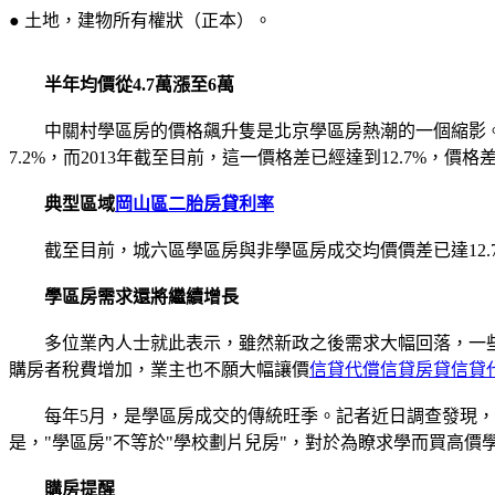
● 土地，建物所有權狀（正本）。
半年均價從4.7萬漲至6萬
中關村學區房的價格飆升隻是北京學區房熱潮的一個縮影。與2
7.2%，而2013年截至目前，這一價格差已經達到12.7%，價
典型區域
岡山區二胎房貸利率
截至目前，城六區學區房與非學區房成交均價價差已達12.7%
學區房需求還將繼續增長
多位業內人士就此表示，雖然新政之後需求大幅回落，一些
購房者稅費增加，業主也不願大幅讓價
信貸代償信貸房貸信貸
每年5月，是學區房成交的傳統旺季。記者近日調查發現，這
是，"學區房"不等於"學校劃片兒房"，對於為瞭求學而買高
購房提醒