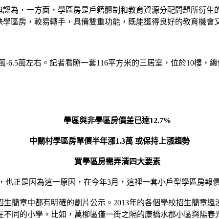
認為，一方面，學區房是戶籍體制和教育資源分配問題所衍生
稀缺學區房，較易轉手，具備雙重功能，既能獲得良好的教育機會
.5萬左右。記者看瞭一套116平方米的三居室，位於10樓，總價7
學區與非學區房價差已達12.7%
中關村學區房單價半年漲1.3萬 或保持上漲趨勢
買學區房需弄清四大要素
正是因為這一原因，在今年3月，這裡一套小戶型學區房報價10
簡章中都有明確的劃片公示。2013年的各個學校招生簡章還
在不同的小學。比如，萬柳區僅一街之隔的康橋水郡小區與陽春